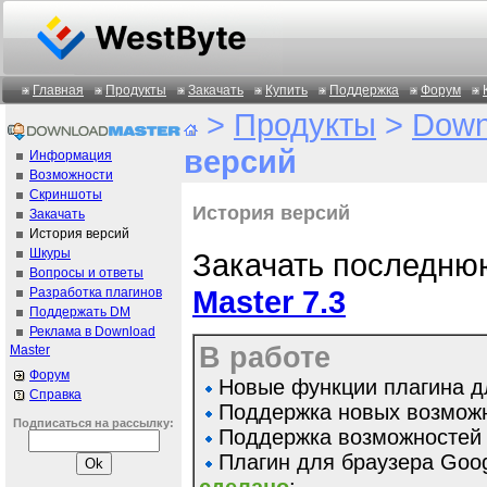
Главная
Продукты
Закачать
Купить
Поддержка
Форум
>
Продукты
>
Down
версий
Информация
Возможности
Скриншоты
История версий
Закачать
История версий
Шкуры
Закачать последн
Вопросы и ответы
Master 7.3
Разработка плагинов
Поддержать DM
Реклама в Download
В работе
Master
Форум
Новые функции плагина д
Справка
Поддержка новых возможн
Подписаться на рассылку:
Поддержка возможностей 
Плагин для браузера Goog